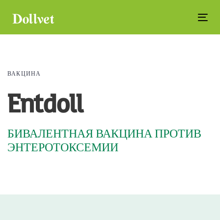
Skip
Skip
links
to
Tog
primary
navi
navigation
Skip
to
ВАКЦИНА
content
Entdoll
БИВАЛЕНТНАЯ ВАКЦИНА ПРОТИВ
ЭНТЕРОТОКСЕМИИ