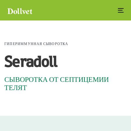
Skip
Skip
links
to
Tog
primary
navi
navigation
Skip
to
ГИПЕРИММУННАЯ СЫВОРОТКА
content
Seradoll
СЫВОРОТКА ОТ СЕПТИЦЕМИИ
ТЕЛЯТ