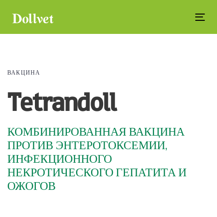
Skip
Skip
links
to
Tog
primary
navi
navigation
Skip
to
ВАКЦИНА
content
Tetrandoll
КОМБИНИРОВАННАЯ ВАКЦИНА
ПРОТИВ ЭНТЕРОТОКСЕМИИ,
ИНФЕКЦИОННОГО
НЕКРОТИЧЕСКОГО ГЕПАТИТА И
ОЖОГОВ