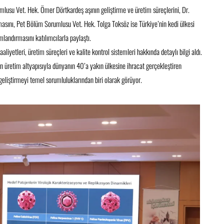
lusu Vet. Hek. Ömer Dörtkardeş aşının geliştirme ve üretim süreçlerini, Dr.
masını, Pet Bölüm Sorumlusu Vet. Hek. Tolga Toksöz ise Türkiye’nin kedi ülkesi
mlandırmasını katılımcılarla paylaştı.
iyetleri, üretim süreçleri ve kalite kontrol sistemleri hakkında detaylı bilgi aldı.
an üretim altyapısıyla dünyanın 40’a yakın ülkesine ihracat gerçekleştiren
geliştirmeyi temel sorumluluklarından biri olarak görüyor.