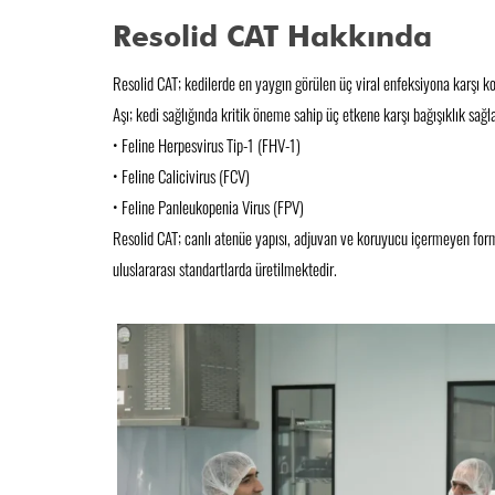
Resolid CAT Hakkında
Resolid CAT; kedilerde en yaygın görülen üç viral enfeksiyona karşı k
Aşı; kedi sağlığında kritik öneme sahip üç etkene karşı bağışıklık sağl
• Feline Herpesvirus Tip-1 (FHV-1)
• Feline Calicivirus (FCV)
• Feline Panleukopenia Virus (FPV)
Resolid CAT; canlı atenüe yapısı, adjuvan ve koruyucu içermeyen for
uluslararası standartlarda üretilmektedir.