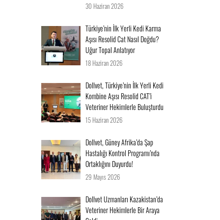
30 Haziran 2026
Türkiye’nin İlk Yerli Kedi Karma
Aşısı Resolid Cat Nasıl Doğdu?
Uğur Topal Anlatıyor
18 Haziran 2026
Dollvet, Türkiye’nin İlk Yerli Kedi
Kombine Aşısı Resolid CAT’i
Veteriner Hekimlerle Buluşturdu
15 Haziran 2026
Dollvet, Güney Afrika’da Şap
Hastalığı Kontrol Programı’nda
Ortaklığını Duyurdu!
29 Mayıs 2026
Dollvet Uzmanları Kazakistan’da
Veteriner Hekimlerle Bir Araya