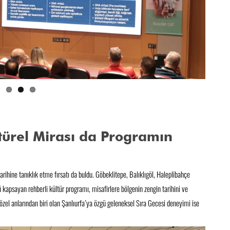
ltürel Mirası da Programın
 tarihine tanıklık etme fırsatı da buldu. Göbeklitepe, Balıklıgöl, Haleplibahçe
kapsayan rehberli kültür programı, misafirlere bölgenin zengin tarihini ve
el anlarından biri olan Şanlıurfa’ya özgü geleneksel Sıra Gecesi deneyimi ise