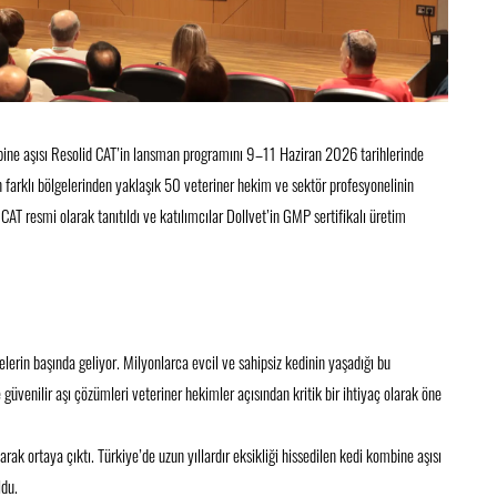
kombine aşısı Resolid CAT’in lansman programını 9–11 Haziran 2026 tarihlerinde
 farklı bölgelerinden yaklaşık 50 veteriner hekim ve sektör profesyonelinin
CAT resmi olarak tanıtıldı ve katılımcılar Dollvet’in GMP sertifikalı üretim
lerin başında geliyor. Milyonlarca evcil ve sahipsiz kedinin yaşadığı bu
üvenilir aşı çözümleri veteriner hekimler açısından kritik bir ihtiyaç olarak öne
arak ortaya çıktı. Türkiye’de uzun yıllardır eksikliği hissedilen kedi kombine aşısı
ldu.