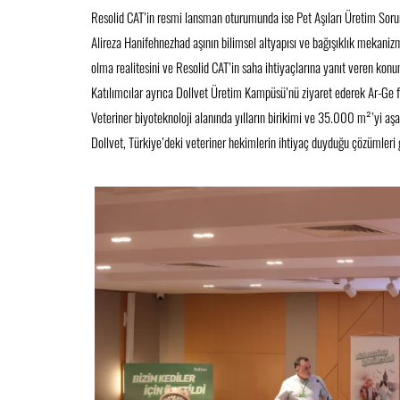
Resolid CAT’in resmi lansman oturumunda ise Pet Aşıları Üretim Sorum
Alireza Hanifehnezhad aşının bilimsel altyapısı ve bağışıklık mekaniz
olma realitesini ve Resolid CAT’in saha ihtiyaçlarına yanıt veren konu
Katılımcılar ayrıca Dollvet Üretim Kampüsü’nü ziyaret ederek Ar-Ge faal
Veteriner biyoteknoloji alanında yılların birikimi ve 35.000 m²’yi aş
Dollvet, Türkiye’deki veteriner hekimlerin ihtiyaç duyduğu çözümleri 