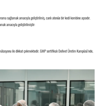
oruma sağlamak amacıyla geliştirilmiş, canlı atenüe bir kedi kombine aşısıdır.
amak amacıyla geliştirilmiştir:
mülasyonu ile dikkat çekmektedir. GMP sertifikalı Dollvet Üretim Kampüsü’nde,