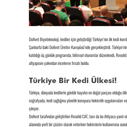
Dollvet Biyoteknoloji, kediler için geliştirdiği Türkiye’nin ilk kedi 
Şanlıurfa’daki Dollvet Üretim Kampüsü’nde gerçekleştirdi. Türkiye’nin
katıldığı üç günlük programda, bilimsel oturumlar düzenlendi, Resolid 
altyapısını yakından inceleme fırsatı buldu.
Türkiye Bir Kedi Ülkesi!
Türkiye, dünyada kedilerin günlük hayatın en doğal parçası olduğu ülke
coğrafyada, kedi sağlığına yönelik koruyucu hekimlik uygulamaları ve g
çıkıyor.
Dollvet tarafından geliştirilen Resolid CAT, tam da bu ihtiyaca yanıt ol
alanında yerli bir çözüm olarak veteriner hekimlerin kullanımına sunu