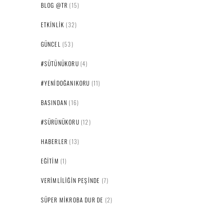
BLOG @TR
(15)
ETKINLIK
(32)
GÜNCEL
(53)
#SÜTÜNÜKORU
(4)
#YENIDOĞANIKORU
(11)
BASINDAN
(16)
#SÜRÜNÜKORU
(12)
HABERLER
(13)
EĞITIM
(1)
VERIMLILIĞIN PEŞINDE
(7)
SÜPER MIKROBA DUR DE
(2)