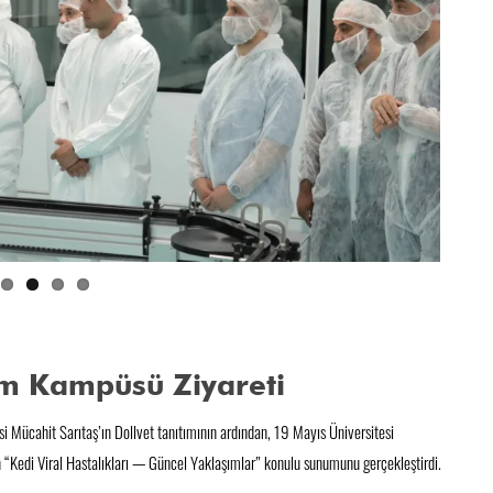
im Kampüsü Ziyareti
i Mücahit Sarıtaş’ın Dollvet tanıtımının ardından, 19 Mayıs Üniversitesi
 “Kedi Viral Hastalıkları — Güncel Yaklaşımlar” konulu sunumunu gerçekleştirdi.