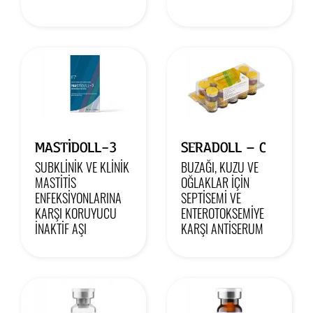
MASTIDOLL-3
SERADOLL – C
SUBKLİNİK VE KLİNİK
BUZAĞI, KUZU VE
MASTİTİS
OĞLAKLAR İÇİN
ENFEKSİYONLARINA
SEPTİSEMİ VE
KARŞI KORUYUCU
ENTEROTOKSEMİYE
İNAKTİF AŞI
KARŞI ANTİSERUM