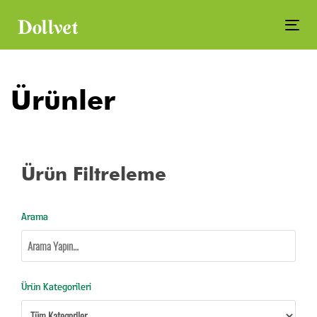
Skip
Skip
links
to
Tog
primary
navi
navigation
Skip
Ürünler
to
content
Arama
Ürün
Hedef
Ürün Filtreleme
Kategorileri
Türler
Arama
Ürün Kategorileri