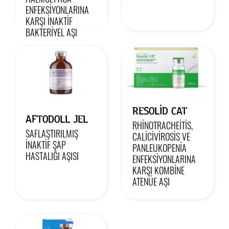
ENFEKSİYONLARINA
KARŞI İNAKTİF
BAKTERİYEL AŞI
RESOLID CAT
AFTODOLL JEL
RHINOTRACHEITIS,
SAFLAŞTIRILMIŞ
CALICIVIROSIS VE
İNAKTİF ŞAP
PANLEUKOPENIA
HASTALIĞI AŞISI
ENFEKSIYONLARINA
KARŞI KOMBINE
ATENÜE AŞI