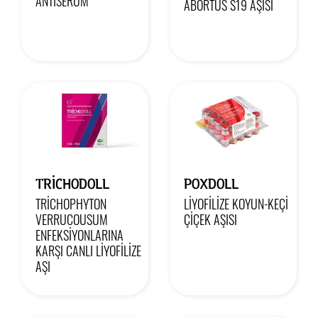
ANTİSERUM
ABORTUS S19 AŞISI
TRICHODOLL
POXDOLL
TRİCHOPHYTON
LİYOFİLİZE KOYUN-KEÇİ
VERRUCOUSUM
ÇİÇEK AŞISI
ENFEKSİYONLARINA
KARŞI CANLI LİYOFİLİZE
AŞI