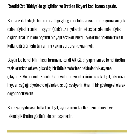
Resolid Cat, Türkiye’de geliştirilen ve üretilen ilk yerli kedi karma aşısıdır.
Bu ifade ilk bakışta bir ürün özelliği gibi görünebilir; ancak bizim açımızdan çok
daha büyük bir anlam taşıyor. Çünkü uzun yıllardır pet aşıları alanında büyük
ölçüde ithal ürünlere bağımlı bir yapı söz konusuydu. Veteriner hekimlerimizin
kullandığı ürünlerin tamamına yakını yurt dışı kaynaklıydı.
Bugün ise kendi bilim insanlarımızın, kendi AR-GE altyapımızın ve kendi üretim
tesislerimizin ortaya çıkardığı bir ürünle veteriner hekimlerin karşısına
çıkıyoruz. Bu nedenle Resolid Cat’i yalnızca yeni bir ürün olarak değil, ülkemizin
hayvan sağlığı biyoteknolojisinde ulaştığı seviyenin önemli bir göstergesi olarak
değerlendiriyoruz.
Bu başarı yalnızca Dollvet’in değil, aynı zamanda ülkemizin bilimsel ve
teknolojik üretim gücünün de bir başarısıdır.