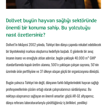
Dollvet bugün hayvan sağlığı sektöründe
önemli bir konuma sahip. Bu yolculuğu
nasıl özetlersiniz?
Dollvet’in hikâyesi 2002 yılında, Türkiye’den dünya çapında rekabet edebilecek
bir biyoteknoloji markası oluşturma hedefiyle başladı. O günlerde bir avuç
insanın inancı ve emeğiyle atılan adımlar, bugün yaklaşık 40.000 m² GMP
standartlarında kapalı üretim alanına, 500’e yaklaşan çalışan sayısına, 50’nin
üzerinde ürün portföyüne ve 37 ülkeye ulaşan güçlü bir organizasyona dönüştü.
Bugün yalnızca Türkiye’nin değil, dünyanın farklı bölgelerindeki hayvan sağlığı
profesyonellerinin çözüm ortağı olarak çalışmalarımızı sürdürüyoruz. Bu
noktaya ulaşmamızı sağlayan en önemli unsurlar; güçlü AR-GE altyapımız,
dünya referans laboratuvarlarıyla yürüttüğümüz iş birlikleri, yenilikçi