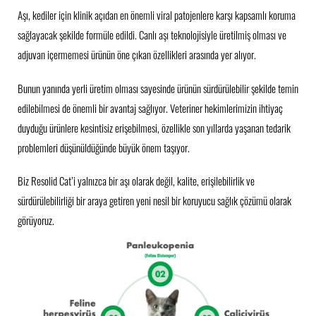
Aşı, kediler için klinik açıdan en önemli viral patojenlere karşı kapsamlı koruma
sağlayacak şekilde formüle edildi. Canlı aşı teknolojisiyle üretilmiş olması ve
adjuvan içermemesi ürünün öne çıkan özellikleri arasında yer alıyor.
Bunun yanında yerli üretim olması sayesinde ürünün sürdürülebilir şekilde temin
edilebilmesi de önemli bir avantaj sağlıyor. Veteriner hekimlerimizin ihtiyaç
duyduğu ürünlere kesintisiz erişebilmesi, özellikle son yıllarda yaşanan tedarik
problemleri düşünüldüğünde büyük önem taşıyor.
Biz Resolid Cat’i yalnızca bir aşı olarak değil, kalite, erişilebilirlik ve
sürdürülebilirliği bir araya getiren yeni nesil bir koruyucu sağlık çözümü olarak
görüyoruz.