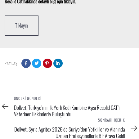
Resolid Cat hakkında detaylı bilgi için tıklayın.
Tıklayın
PAYLAŞ
Önceki
ÖNCEKI GÖNDERI
Gönderi
Dollvet, Türkiye’nin İlk Yerli Kedi Kombine Aşısı Resolid CAT’i
Veteriner Hekimlerle Buluşturdu
Sonraki
SONRAKI İÇERIK
İçerik
Dollvet, Syria Agritex 2026’da Suriye’den Yetkililer ve Alanında
Uzman Profesyonellerle Bir Araya Geldi