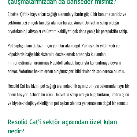
çalışmalarınızdan da bahseder misiniz?
Elbette. Çiftlik hayvanları sağlığı alanında yıllardır güçlü bir konuma sahibiz ve
sektörün bizi en çok tanıdığı alan da burası. Ancak Dollvet’in sahip olduğu
biyoteknoloji altyapısı ve üretim kabiliyeti çok daha geniş bir perspektife sahip.
Pet sağlığı alanı da bizim için yeni bir alan değil. Yaklaşık iki yıldır kedi ve
köpeklerde bağışıklık sistemini desteklemek amacıyla kullanılan
immunostimülan ürünümüz Rapidoll sahada başarıyla kullanılmaya devam
ediyor. Veteriner hekimlerden aldığımız geri bildirimler de son derece olumlu.
Resolid Cat ise bizim pet sağlığı alanındaki ilk aşımız olması bakımından ayrı bir
önem taşıyor. Aslında bu ürün, Dollvet’in sahip olduğu bilgi birikimi, üretim gücü
ve biyoteknolojik yetkinliğinin pet aşıları alanına yansımasının doğal bir sonucu.
Resolid Cat’i sektör açısından özel kılan
nedir?