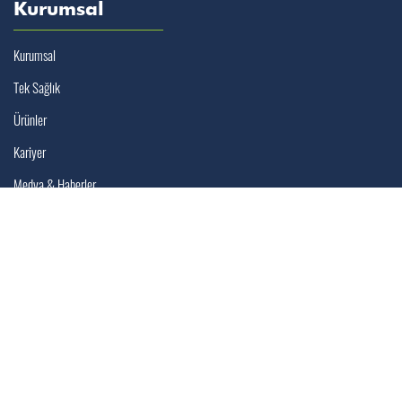
Kurumsal
Kurumsal
Tek Sağlık
Ürünler
Kariyer
Medya & Haberler
Bize Ulaşın
Türkçe
İletişim
Bölge Temsilcileri
İletişim