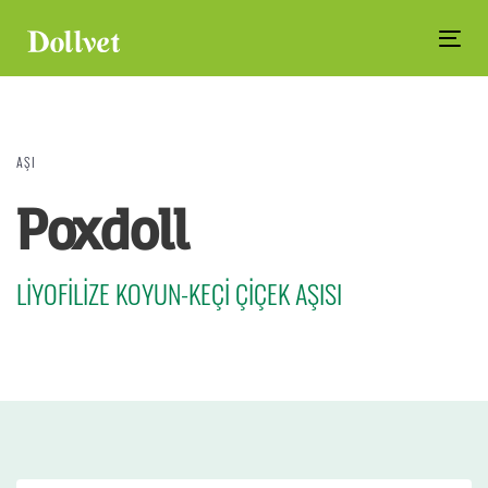
Skip
Skip
links
to
Tog
primary
navi
navigation
Skip
to
AŞI
content
Poxdoll
LİYOFİLİZE KOYUN-KEÇİ ÇİÇEK AŞISI