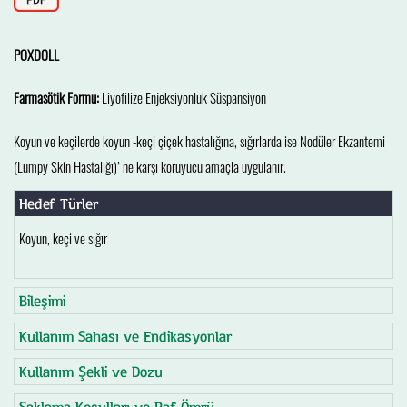
POXDOLL
Farmasötik Formu:
Liyofilize Enjeksiyonluk Süspansiyon
Koyun ve keçilerde koyun -keçi çiçek hastalığına, sığırlarda ise Nodüler Ekzantemi
(Lumpy Skin Hastalığı)’ ne karşı koruyucu amaçla uygulanır.
Hedef Türler
Koyun, keçi ve sığır
Bileşimi
Kullanım Sahası ve Endikasyonlar
Kullanım Şekli ve Dozu
Saklama Koşulları ve Raf Ömrü