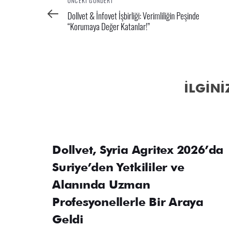
Önceki
ÖNCEKI GÖNDERI
Gönderi
Dollvet & İnfovet İşbirliği: Verimliliğin Peşinde
“Korumaya Değer Katanlar!”
İLGİNİ
Dollvet, Syria Agritex 2026’da
Suriye’den Yetkililer ve
Alanında Uzman
Profesyonellerle Bir Araya
Geldi