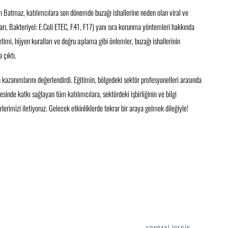
 Batmaz, katılımcılara son dönemde buzağı ishallerine neden olan viral ve
ları, Bakteriyel: E.Coli ETEC, F41, F17) yanı sıra korunma yöntemleri hakkında
mi, hijyen kuralları ve doğru aşılama gibi önlemler, buzağı ishallerinin
 çıktı.
n kazanımlarını değerlendirdi. Eğitimin, bölgedeki sektör profesyonelleri arasında
mesinde katkı sağlayan tüm katılımcılara, sektördeki işbirliğinin ve bilgi
lerimizi iletiyoruz. Gelecek etkinliklerde tekrar bir araya gelmek dileğiyle!