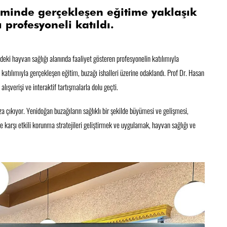
iminde gerçekleşen eğitime yaklaşık
profesyoneli katıldı.
ki hayvan sağlığı alanında faaliyet gösteren profesyonelin katılımıyla
katılımıyla gerçekleşen eğitim, buzağı ishalleri üzerine odaklandı. Prof Dr. Hasan
lışverişi ve interaktif tartışmalarla dolu geçti.
za çıkıyor. Yenidoğan buzağıların sağlıklı bir şekilde büyümesi ve gelişmesi,
ne karşı etkili korunma stratejileri geliştirmek ve uygulamak, hayvan sağlığı ve