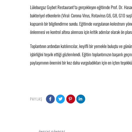
Lüleburgaz Gıybet Restaurant’ta gerçekleşen eğitimde Prof. Dr. Hasan
bakteriyel etkenlerin (Viral: Corona Virus, Rotavirus G6, G8, G10 suş
kapsamlı bir bilgilendirme sundu. Eğitimde vurgulanan kolostrum yöneti
önlenmesi ve kontrol altına alınması için kritik adımlar olarak ön plana
Toplantının ardından katılımcılar, keyifli bir yemekle buluştu ve günü
işbirliğini teşvik ettiği gözlemlendi. Eğitim toplantımızın başarılı geç
paylaşımının önemini bir kez daha vurguladıkları için en içten teşekkür
PAYLAŞ