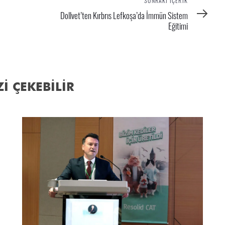
Sonraki
SONRAKI İÇERIK
İçerik
Dollvet’ten Kırbrıs Lefkoşa’da İmmün Sistem
Eğitimi
Zİ ÇEKEBİLİR