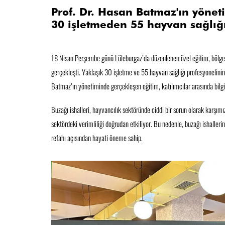
Prof. Dr. Hasan Batmaz'ın yönet
30 işletmeden 55 hayvan sağlığı 
18 Nisan Perşembe günü Lüleburgaz’da düzenlenen özel eğitim, bölgede
gerçekleşti. Yaklaşık 30 işletme ve 55 hayvan sağlığı profesyonelinin 
Batmaz’ın yönetiminde gerçekleşen eğitim, katılımcılar arasında bilgi a
Buzağı ishalleri, hayvancılık sektöründe ciddi bir sorun olarak karşımı
sektördeki verimliliği doğrudan etkiliyor. Bu nedenle, buzağı ishalleri
refahı açısından hayati öneme sahip.