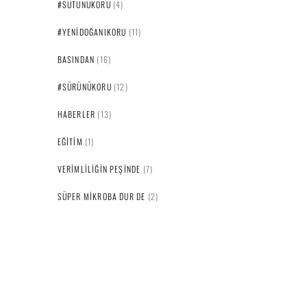
#SÜTÜNÜKORU
(4)
#YENIDOĞANIKORU
(11)
BASINDAN
(16)
#SÜRÜNÜKORU
(12)
HABERLER
(13)
EĞITIM
(1)
VERIMLILIĞIN PEŞINDE
(7)
SÜPER MIKROBA DUR DE
(2)