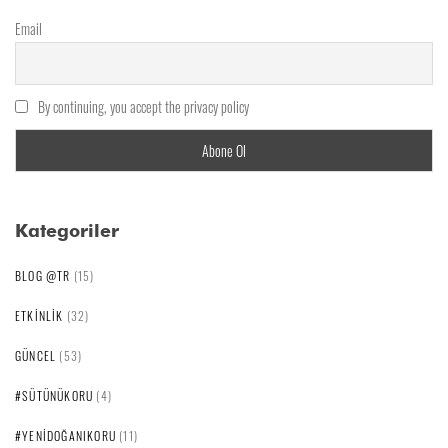
Email
By continuing, you accept the privacy policy
Kategoriler
BLOG @TR
(15)
ETKINLIK
(32)
GÜNCEL
(53)
#SÜTÜNÜKORU
(4)
#YENIDOĞANIKORU
(11)