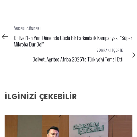
Önceki
ÖNCEKI GÖNDERI
Gönderi
Dollvet’ten Yeni Dönemde Güçlü Bir Farkındalık Kampanyası: “Süper
Mikroba Dur De!”
Sonraki
SONRAKI İÇERIK
İçerik
Dollvet, Agritec Africa 2025’te Türkiye’yi Temsil Etti
İLGİNİZİ ÇEKEBİLİR