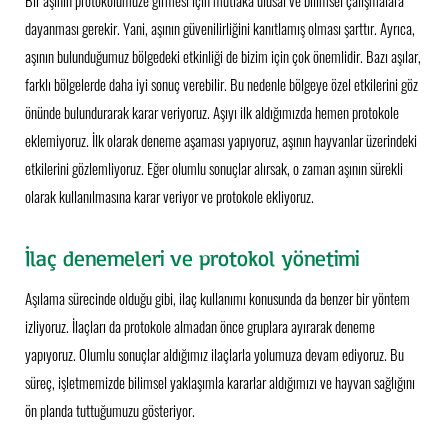
dayanması gerekir. Yani, aşının güvenilirliğini kanıtlamış olması şarttır. Ayrıca,
aşının bulunduğumuz bölgedeki etkinliği de bizim için çok önemlidir. Bazı aşılar,
farklı bölgelerde daha iyi sonuç verebilir. Bu nedenle bölgeye özel etkilerini göz
önünde bulundurarak karar veriyoruz. Aşıyı ilk aldığımızda hemen protokole
eklemiyoruz. İlk olarak deneme aşaması yapıyoruz, aşının hayvanlar üzerindeki
etkilerini gözlemliyoruz. Eğer olumlu sonuçlar alırsak, o zaman aşının sürekli
olarak kullanılmasına karar veriyor ve protokole ekliyoruz.
İlaç denemeleri ve protokol yönetimi
Aşılama sürecinde olduğu gibi, ilaç kullanımı konusunda da benzer bir yöntem
izliyoruz. İlaçları da protokole almadan önce gruplara ayırarak deneme
yapıyoruz. Olumlu sonuçlar aldığımız ilaçlarla yolumuza devam ediyoruz. Bu
süreç, işletmemizde bilimsel yaklaşımla kararlar aldığımızı ve hayvan sağlığını
ön planda tuttuğumuzu gösteriyor.