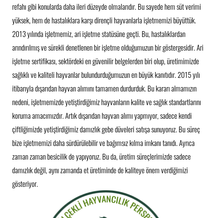
refahı gibi konularda daha ileri düzeyde olmalarıdır. Bu sayede hem süt verimi
yüksek, hem de hastalıklara karşı dirençli hayvanlarla işletmemizi büyüttük.
2013 yılında işletmemiz, ari işletme statüsüne geçti. Bu, hastalıklardan
arındırılmış ve sürekli denetlenen bir işletme olduğumuzun bir göstergesidir. Ari
işletme sertifikası, sektördeki en güvenilir belgelerden biri olup, üretimimizde
sağlıklı ve kaliteli hayvanlar bulundurduğumuzun en büyük kanıtıdır. 2015 yılı
itibarıyla dışarıdan hayvan alımını tamamen durdurduk. Bu kararı almamızın
nedeni, işletmemizde yetiştirdiğimiz hayvanların kalite ve sağlık standartlarını
koruma amacımızdır. Artık dışarıdan hayvan alımı yapmıyor, sadece kendi
çiftliğimizde yetiştirdiğimiz damızlık gebe düveleri satışa sunuyoruz. Bu süreç
bize işletmemizi daha sürdürülebilir ve bağımsız kılma imkanı tanıdı. Ayrıca
zaman zaman besicilik de yapıyoruz. Bu da, üretim süreçlerimizde sadece
damızlık değil, aynı zamanda et üretiminde de kaliteye önem verdiğimizi
gösteriyor.