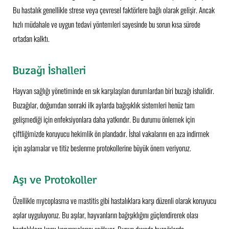
Bu hastalık genellikle strese veya çevresel faktörlere bağlı olarak gelişir. Ancak
hızlı müdahale ve uygun tedavi yöntemleri sayesinde bu sorun kısa sürede
ortadan kalktı.
Buzağı İshalleri
Hayvan sağlığı yönetiminde en sık karşılaşılan durumlardan biri buzağı ishalidir.
Buzağılar, doğumdan sonraki ilk aylarda bağışıklık sistemleri henüz tam
gelişmediği için enfeksiyonlara daha yatkındır. Bu durumu önlemek için
çiftliğimizde koruyucu hekimlik ön plandadır. İshal vakalarını en aza indirmek
için aşılamalar ve titiz beslenme protokollerine büyük önem veriyoruz.
Aşı ve Protokoller
Özellikle mycoplasma ve mastitis gibi hastalıklara karşı düzenli olarak koruyucu
aşılar uyguluyoruz. Bu aşılar, hayvanların bağışıklığını güçlendirerek olası
hastalıklara karşı korunmalarını sağlıyor. Bunun dışında buzağılarda