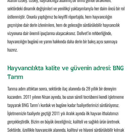
sektördeki dinamik değişimleri ve yenilikçi yaklaşımlarıyla her daim öncü bir rol
üstlenmiştir. Onunla yaptığımız bu keyifli röportajda, hem hayvancılığın
geçmişine dair derin izlenimlere, hem de geleceğin sürdürülebilir hayvancılık
vizyonuna dair önemli ipuçlarına ulaşacaksınız. Dollvet’in rehberliğinde,
hayvancılığın bugünü ve yarını hakkında daha derin bir bakış açısı sunmaya
hazırız.
Hayvancılıkta kalite ve güvenin adresi: BNG
Tarım
Tarıma adım attıktan sonra, sektörde ilaç alanında da 28 yıllık bir deneyim
kazandım. 2011 yılının Nisan ayında, bu uzun süreli tecrübemi kendi işletmeme
taşıyarak BNG Tarım’ı kurduk ve bugüne kadar faaliyetlerimizi sürdürüyoruz.
İşletmemizin faaliyete geçtiği 2011 yılı Aralık ayında ilk hayvan ithalatımızı
gerçekleştirdik. Bizim en büyük önceliğimiz, kaliteli ve sağlıklı ürün üretmek.
Sektörde, özellikle hayvancılık alanında, kaliteyi ve hijyeni sürdürülebilir kılmak