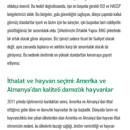
oldukça önemli. Bu hedef doğrultusunda, işin en başında gerekli ISO ve HACCP
belgelerimizi aldık. Bu belgeler, gıda güvenliğini sağlayan, dünya çapında kabul
görmüş standartlar içerir ve bizim için bu süreçler, işin başından beri ciddiyetle
yürüttüğümüz bir sorumluluk oldu. Şirketimizin Ortaklık Yapısı: BNG şirketinde
bir ortak olarak görev alıyorum. Biz işimizi sadece ticari bir faaliyet olarak
değil, aynı zamanda topluma ve sektöre karşı bir sorumluluk olarak da
görüyoruz. Bu nedenle üretimde en yüksek standartları korumaya gayret
ediyoruz.
İthalat ve hayvan seçimi: Amerika ve
Almanya’dan kaliteli damızlık hayvanlar
2011 yılında işletmemizi kurduktan sonra, Amerika ve Almanya’dan ithal
ettiğimiz gebe düve ve damızlık hayvanlar ile işe başladık. Dünyada tarım ve
hayvancılıkta öne çıkan ülkelerden olan Amerika ve Almanya’dan hayvan ithal
etmemizin nedeni, bu ülkelerin buzağı sağlığı, üretim verimliliği ve hayvan