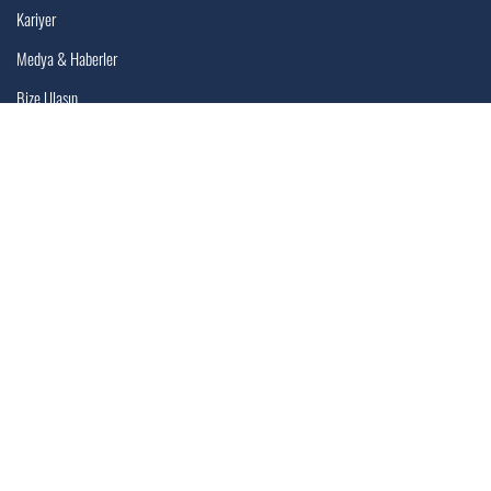
Kariyer
Medya & Haberler
Bize Ulaşın
Kurumsal
Kurumsal
Tek Sağlık
Ürünler
Kariyer
Medya & Haberler
Bize Ulaşın
Türkçe