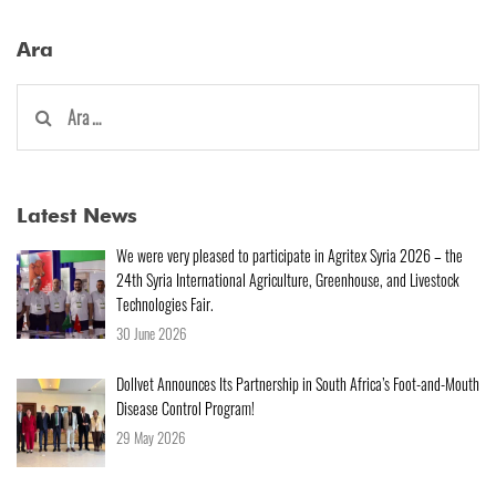
Ara
Arama:
Latest News
We were very pleased to participate in Agritex Syria 2026 – the
24th Syria International Agriculture, Greenhouse, and Livestock
Technologies Fair.
30 June 2026
Dollvet Announces Its Partnership in South Africa’s Foot-and-Mouth
Disease Control Program!
29 May 2026