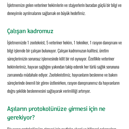
İşletmemize gelen veteriner hekimlerin ve stajyerlerin buradan güçlü bir bilgi ve
deneyimle ayrılmalarını sağlamak en büyük hedefimiz.
Çalışan kadromuz
İşletmemizde 1 zooteknist, 5 veteriner hekim, 1 tekniker, 1 rasyon danışmanı ve
bilgi işlemde bir çalışan bulunuyor. Çalışan kadromuzun kalitesi, üretim
süreçlerimizin sorunsuz işlemesinde kilit bir rol oynuyor. Özellikle veteriner
hekimlerimiz, hayvan sağlığını yakından takip ederek her türlü sağlık sorununa
zamanında müdahale ediyor. Zooteknistimiz, hayvanların beslenme ve bakım
süreçlerinde önemli bir görev üstlenirken, rasyon danışmanımız da hayvanların
doğru şekilde beslenmesini sağlayarak verimliliği artırıyor.
Aşıların protokolünüze girmesi için ne
gerekiyor?
Bir aşının protokolümüze girmesi için mutlaka ulusal ve bilimsel çalışmalara