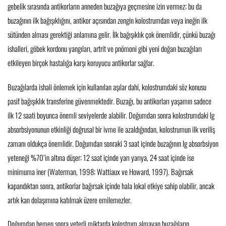
gebelik sırasında antikorların anneden buzağıya geçmesine izin vermez; bu da
buzağının ilk bağışıklığını, antikor açısından zengin kolostrumdan veya ineğin ilk
sütünden alması gerektiği anlamına gelir. İlk bağışıklık çok önemlidir, çünkü buzağı
ishalleri, göbek kordonu yangıları, artrit ve pnömoni gibi yeni doğan buzağıları
etkileyen birçok hastalığa karşı koruyucu antikorlar sağlar.
Buzağılarda ishali önlemek için kullanılan aşılar dahi, kolostrumdaki söz konusu
pasif bağışıklık transferine güvenmektedir. Buzağı, bu antikorları yaşamın sadece
ilk 12 saati boyunca önemli seviyelerde alabilir. Doğumdan sonra kolostrumdaki Ig
absorbsiyonunun etkinliği doğrusal bir ivme ile azaldığından, kolostrumun ilk veriliş
zamanı oldukça önemlidir. Doğumdan sonraki 3 saat içinde buzağının Ig absorbsiyon
yeteneği %70’in altına düşer; 12 saat içinde yarı yarıya, 24 saat içinde ise
minimuma iner (Waterman, 1998; Wattiaux ve Howard, 1997). Bağırsak
kapandıktan sonra, antikorlar bağırsak içinde hala lokal etkiye sahip olabilir, ancak
artık kan dolaşımına katılmak üzere emilemezler.
Doğumdan hemen sonra yeterli miktarda kolostrum almayan buzağıların