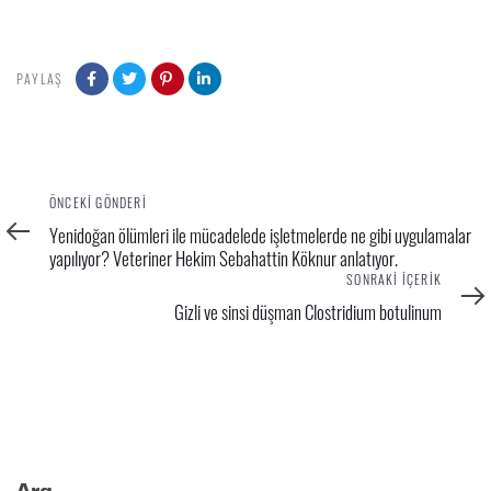
PAYLAŞ
Önceki
ÖNCEKI GÖNDERI
Gönderi
Yenidoğan ölümleri ile mücadelede işletmelerde ne gibi uygulamalar
yapılıyor? Veteriner Hekim Sebahattin Köknur anlatıyor.
Sonraki
SONRAKI İÇERIK
İçerik
Gizli ve sinsi düşman Clostridium botulinum
Ara