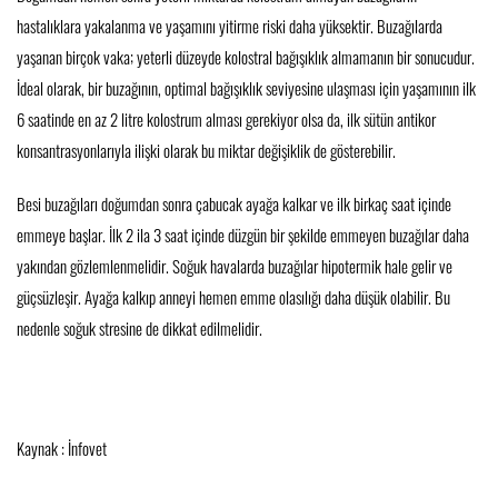
hastalıklara yakalanma ve yaşamını yitirme riski daha yüksektir. Buzağılarda
yaşanan birçok vaka; yeterli düzeyde kolostral bağışıklık almamanın bir sonucudur.
İdeal olarak, bir buzağının, optimal bağışıklık seviyesine ulaşması için yaşamının ilk
6 saatinde en az 2 litre kolostrum alması gerekiyor olsa da, ilk sütün antikor
konsantrasyonlarıyla ilişki olarak bu miktar değişiklik de gösterebilir.
Besi buzağıları doğumdan sonra çabucak ayağa kalkar ve ilk birkaç saat içinde
emmeye başlar. İlk 2 ila 3 saat içinde düzgün bir şekilde emmeyen buzağılar daha
yakından gözlemlenmelidir. Soğuk havalarda buzağılar hipotermik hale gelir ve
güçsüzleşir. Ayağa kalkıp anneyi hemen emme olasılığı daha düşük olabilir. Bu
nedenle soğuk stresine de dikkat edilmelidir.
Kaynak :
İnfovet